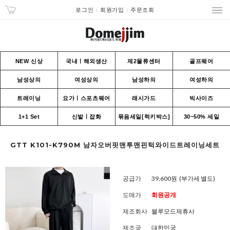
로그인
회원가입
주문조회
NEW 신상
국내ㅣ해외생산
제2물류센터
골프웨어
남성상의
여성상의
남성하의
여성하의
트레이닝
요가ㅣ스포츠웨어
래시가드
빅사이즈
1+1 Set
신발ㅣ잡화
묶음세일[럭키박스]
30~50% 세일
GTT K101-K790M 남자오버핏맨투맨핀턱와이드트레이닝세트
공급가
39,600원
(부가세 별도)
도매가
회원공개
제조회사
블루모드제휴사
제조국
대한민국