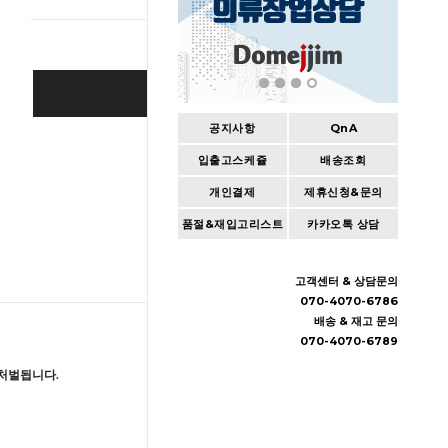
BUY IT NOW
공지사항
QnA
Cart
|
Wishlist
입출고스케쥴
배송조회
개인결제
제휴신청&문의
품절&재입고리스트
카카오톡 상담
고객센터 & 상담문의
070-4070-6786
배송 & 재고 문의
070-4070-6789
처벌됩니다.