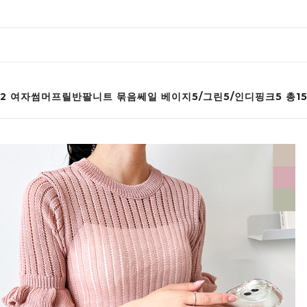
052 여자썸머프릴반팔니트 묶음쎄일 베이지5/그린5/인디핑크5 총1