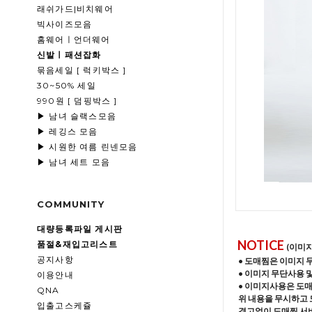
래쉬가드|비치웨어
빅사이즈모음
홈웨어ㅣ언더웨어
신발ㅣ패션잡화
묶음세일 [ 럭키박스 ]
30~50% 세일
990원 [ 덤핑박스 ]
▶ 남녀 슬랙스모음
▶ 레깅스 모음
▶ 시원한 여름 린넨모음
▶ 남녀 세트 모음
COMMUNITY
대량등록파일 게시판
NOTICE
품절&재입고리스트
(이미
공지사항
• 도매찜은 이미지 
• 이미지 무단사용 
이용안내
• 이미지사용은 도
QNA
위 내용을 무시하고 
입출고스케쥴
경고없이 도매찜 서비