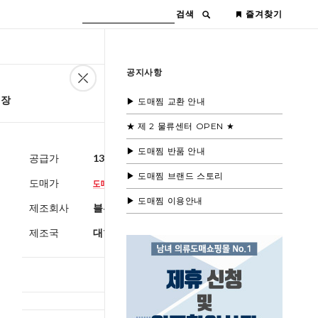
검색
즐겨찾기
공지사항
5장
▶ 도매찜 교환 안내
★ 제 2 물류센터 OPEN ★
▶ 도매찜 반품 안내
공급가
13,600원
(부가세별도)
▶ 도매찜 브랜드 스토리
도매가
▶ 도매찜 이용안내
제조회사
블루모드제휴사
제조국
대한민국
총 상품 