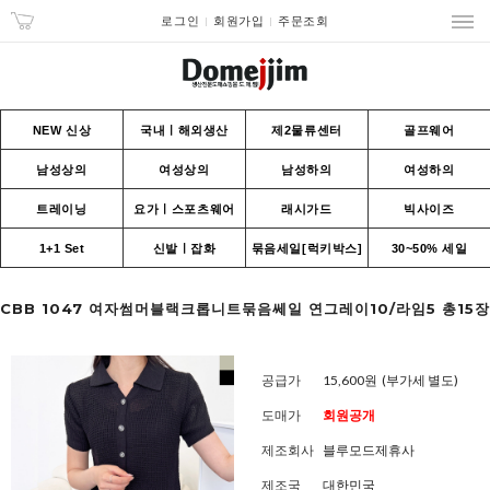
로그인
회원가입
주문조회
NEW 신상
국내ㅣ해외생산
제2물류센터
골프웨어
남성상의
여성상의
남성하의
여성하의
트레이닝
요가ㅣ스포츠웨어
래시가드
빅사이즈
1+1 Set
신발ㅣ잡화
묶음세일[럭키박스]
30~50% 세일
CBB 1047 여자썸머블랙크롭니트묶음쎄일 연그레이10/라임5 총15장
공급가
15,600원
(부가세 별도)
도매가
회원공개
제조회사
블루모드제휴사
제조국
대한민국