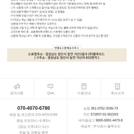
공지사항
QnA
이용안내
회사소개
070-4070-6786
농협
351-0752-3336-73
국민
572837-01-002263
배송 및 재고문의 070-4070-6789
새마을금고
9005-0001-4473-8
평일 오전10시~오후5시
예금주 : 주식회사 블루모드
(점심 오후12시~1시)
주말 및 공휴일 휴무