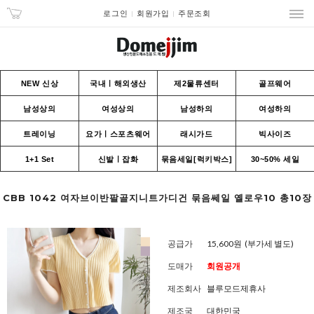
로그인
회원가입
주문조회
NEW 신상
국내ㅣ해외생산
제2물류센터
골프웨어
남성상의
여성상의
남성하의
여성하의
트레이닝
요가ㅣ스포츠웨어
래시가드
빅사이즈
1+1 Set
신발ㅣ잡화
묶음세일[럭키박스]
30~50% 세일
CBB 1042 여자브이반팔골지니트가디건 묶음쎄일 옐로우10 총10장
공급가
15,600원
(부가세 별도)
도매가
회원공개
제조회사
블루모드제휴사
제조국
대한민국