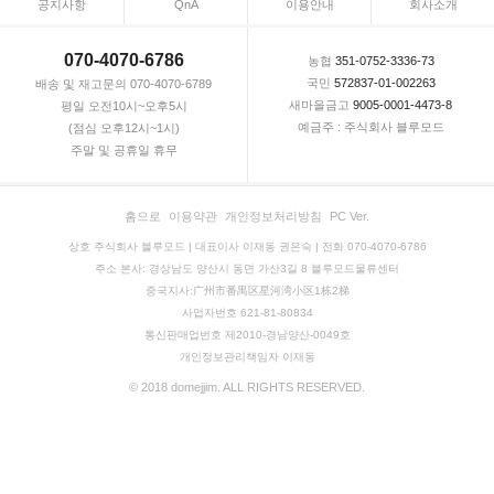
공지사항
QnA
이용안내
회사소개
070-4070-6786
농협
351-0752-3336-73
국민
572837-01-002263
배송 및 재고문의 070-4070-6789
새마을금고
9005-0001-4473-8
평일 오전10시~오후5시
예금주 : 주식회사 블루모드
(점심 오후12시~1시)
주말 및 공휴일 휴무
홈으로
이용약관
개인정보처리방침
PC Ver.
상호 주식회사 블루모드 | 대표이사 이재동 권은숙 | 전화 070-4070-6786
주소 본사: 경상남도 양산시 동면 가산3길 8 블루모드물류센터
중국지사:广州市番禺区星河湾小区1栋2梯
사업자번호 621-81-80834
통신판매업번호 제2010-경남양산-0049호
개인정보관리책임자 이재동
© 2018 domejjim. ALL RIGHTS RESERVED.