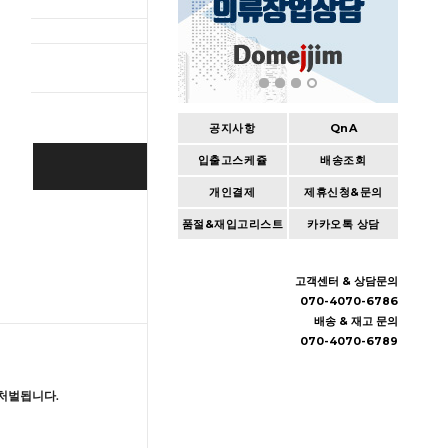
총 상품 
공지사항
QnA
입출고스케쥴
배송조회
BUY IT NOW
개인결제
제휴신청&문의
Cart
|
Wishlist
품절&재입고리스트
카카오톡 상담
고객센터 & 상담문의
070-4070-6786
배송 & 재고 문의
070-4070-6789
처벌됩니다.