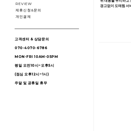
위 내용을 무시하고 
REVIEW
경고없이 도매찜 서비
제휴신청&문의
개인결제
고객센터 & 상담문의
070-4070-6786
MON-FRI 10AM-05PM
평일 오전10시~오후5시
(점심 오후12시~1시)
주말 및 공휴일 휴무