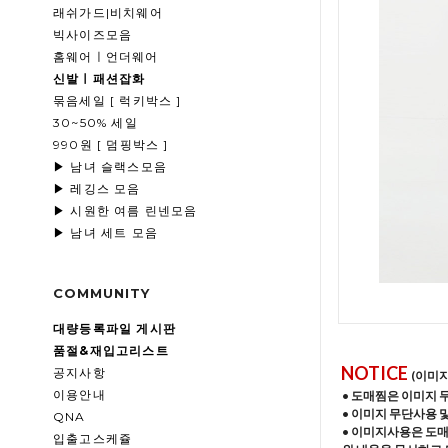
래쉬가드|비치웨어
빅사이즈모음
홈웨어ㅣ언더웨어
신발ㅣ패션잡화
묶음세일 [ 럭키박스 ]
30~50% 세일
990원 [ 덤핑박스 ]
▶ 남녀 슬랙스모음
▶ 레깅스 모음
▶ 시원한 여름 린넨모음
▶ 남녀 세트 모음
COMMUNITY
대량등록파일 게시판
품절&재입고리스트
NOTICE
공지사항
(이미
이용안내
• 도매찜은 이미지 
• 이미지 무단사용 
QNA
• 이미지사용은 도
입출고스케쥴