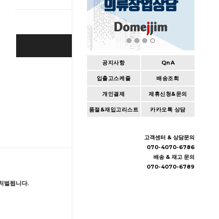
BUY IT NOW
공지사항
QnA
Cart
|
Wishlist
입출고스케쥴
배송조회
개인결제
제휴신청&문의
품절&재입고리스트
카카오톡 상담
고객센터 & 상담문의
070-4070-6786
배송 & 재고 문의
070-4070-6789
처벌됩니다.