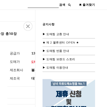
검색
즐겨찾기
공지사항
장 총10장
▶ 도매찜 교환 안내
★ 제 2 물류센터 OPEN ★
▶ 도매찜 반품 안내
공급가
13,600원
(부가세별도)
▶ 도매찜 브랜드 스토리
도매가
▶ 도매찜 이용안내
제조회사
블루모드제휴사
제조국
대한민국
총 상품 