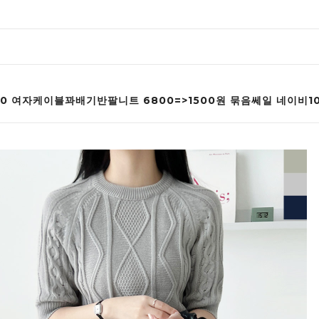
030 여자케이블꽈배기반팔니트 6800=>1500원 묶음쎄일 네이비10