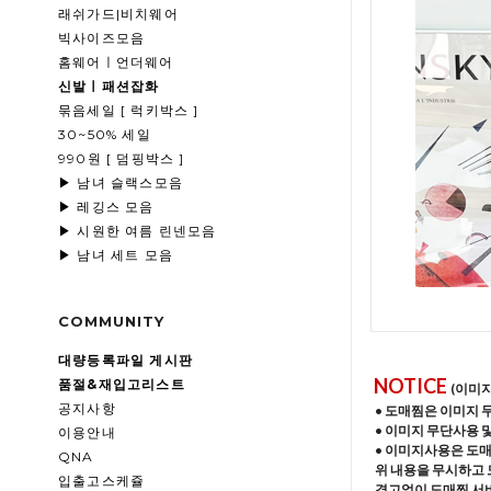
래쉬가드|비치웨어
빅사이즈모음
홈웨어ㅣ언더웨어
신발ㅣ패션잡화
묶음세일 [ 럭키박스 ]
30~50% 세일
990원 [ 덤핑박스 ]
▶ 남녀 슬랙스모음
▶ 레깅스 모음
▶ 시원한 여름 린넨모음
▶ 남녀 세트 모음
COMMUNITY
대량등록파일 게시판
NOTICE
품절&재입고리스트
(이미
공지사항
• 도매찜은 이미지 
• 이미지 무단사용 
이용안내
• 이미지사용은 도
QNA
위 내용을 무시하고 
입출고스케쥴
경고없이 도매찜 서비