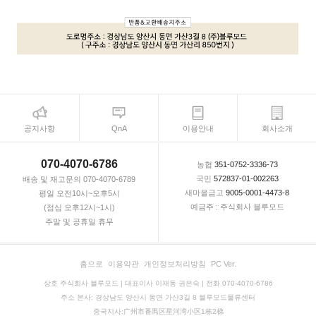
공지사항
QnA
이용안내
회사소개
070-4070-6786
농협
351-0752-3336-73
국민
572837-01-002263
배송 및 재고문의 070-4070-6789
새마을금고
9005-0001-4473-8
평일 오전10시~오후5시
예금주 : 주식회사 블루모드
(점심 오후12시~1시)
주말 및 공휴일 휴무
홈으로
이용약관
개인정보처리방침
PC Ver.
상호 주식회사 블루모드 | 대표이사 이재동 권은숙 | 전화 070-4070-6786
주소 본사: 경상남도 양산시 동면 가산3길 8 블루모드물류센터
중국지사:广州市番禺区星河湾小区1栋2梯