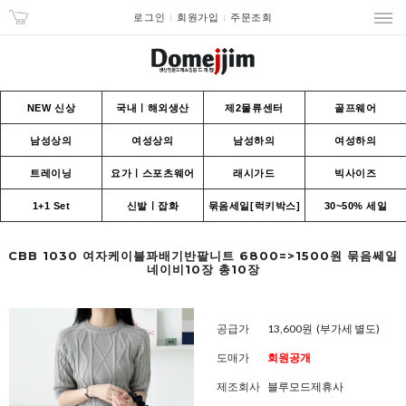
로그인
회원가입
주문조회
NEW 신상
국내ㅣ해외생산
제2물류센터
골프웨어
남성상의
여성상의
남성하의
여성하의
트레이닝
요가ㅣ스포츠웨어
래시가드
빅사이즈
1+1 Set
신발ㅣ잡화
묶음세일[럭키박스]
30~50% 세일
CBB 1030 여자케이블꽈배기반팔니트 6800=>1500원 묶음쎄일
네이비10장 총10장
공급가
13,600원
(부가세 별도)
도매가
회원공개
제조회사
블루모드제휴사