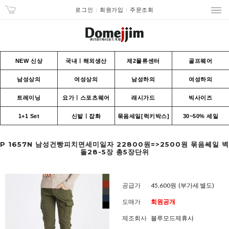
로그인
회원가입
주문조회
NEW 신상
국내ㅣ해외생산
제2물류센터
골프웨어
남성상의
여성상의
남성하의
여성하의
트레이닝
요가ㅣ스포츠웨어
래시가드
빅사이즈
1+1 Set
신발ㅣ잡화
묶음세일[럭키박스]
30~50% 세일
P 1657N 남성건빵피치면세미일자 22800원=>2500원 묶음쎄일 벽
돌28-5장 총5장단위
공급가
45,600원
(부가세 별도)
도매가
회원공개
제조회사
블루모드제휴사