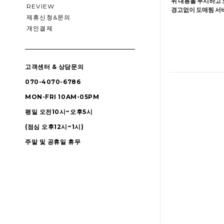
위 내용을 무시하고 
REVIEW
경고없이 도매찜 서비
제휴신청&문의
개인결제
고객센터 & 상담문의
070-4070-6786
MON-FRI 10AM-05PM
평일 오전10시~오후5시
(점심 오후12시~1시)
주말 및 공휴일 휴무