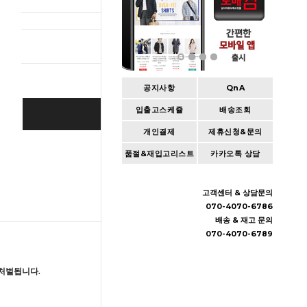
총 상품 
공지사항
QnA
입출고스케쥴
배송조회
BUY IT NOW
개인결제
제휴신청&문의
Cart
|
Wishlist
품절&재입고리스트
카카오톡 상담
고객센터 & 상담문의
070-4070-6786
배송 & 재고 문의
070-4070-6789
처벌됩니다.