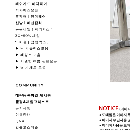
래쉬가드|비치웨어
빅사이즈모음
홈웨어ㅣ언더웨어
신발ㅣ패션잡화
묶음세일 [ 럭키박스 ]
30~50% 세일
990원 [ 덤핑박스 ]
▶ 남녀 슬랙스모음
▶ 레깅스 모음
▶ 시원한 여름 린넨모음
▶ 남녀 세트 모음
COMMUNITY
대량등록파일 게시판
품절&재입고리스트
NOTICE
공지사항
(이미
이용안내
• 도매찜은 이미지 
• 이미지 무단사용 
QNA
• 이미지사용은 도
입출고스케쥴