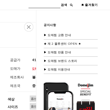
검색
즐겨찾기
공지사항
▶ 도매찜 교환 안내
★ 제 2 물류센터 OPEN ★
▶ 도매찜 반품 안내
공급가
41,000원
(부가세별도)
▶ 도매찜 브랜드 스토리
도매가
▶ 도매찜 이용안내
제조회사
블루모드제휴사
제조국
중국
색상
사이즈