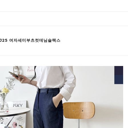
WJ25 여자세미부츠컷데님슬랙스