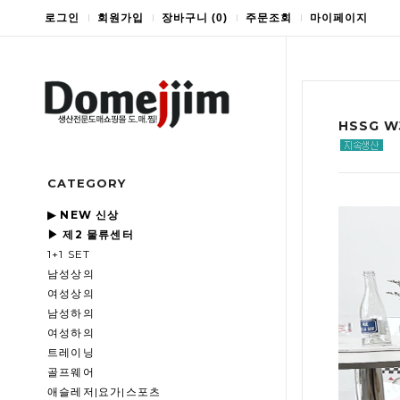
로그인
회원가입
장바구니
(
0
)
주문조회
마이페이지
HSSG 
CATEGORY
▶ NEW 신상
▶ 제2 물류센터
1+1 SET
남성상의
여성상의
남성하의
여성하의
트레이닝
골프웨어
애슬레저|요가|스포츠