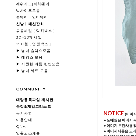
래쉬가드|비치웨어
빅사이즈모음
홈웨어ㅣ언더웨어
신발ㅣ패션잡화
묶음세일 [ 럭키박스 ]
30~50% 세일
990원 [ 덤핑박스 ]
▶ 남녀 슬랙스모음
▶ 레깅스 모음
▶ 시원한 여름 린넨모음
▶ 남녀 세트 모음
COMMUNITY
대량등록파일 게시판
품절&재입고리스트
NOTICE
공지사항
(이미
이용안내
• 도매찜은 이미지 
• 이미지 무단사용 
QNA
• 이미지사용은 도
입출고스케쥴