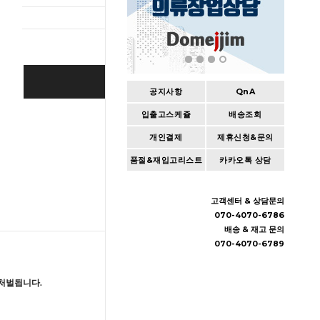
BUY IT NOW
공지사항
QnA
입출고스케쥴
배송조회
Cart
|
Wishlist
개인결제
제휴신청&문의
품절&재입고리스트
카카오톡 상담
고객센터 & 상담문의
070-4070-6786
배송 & 재고 문의
070-4070-6789
처벌됩니다.