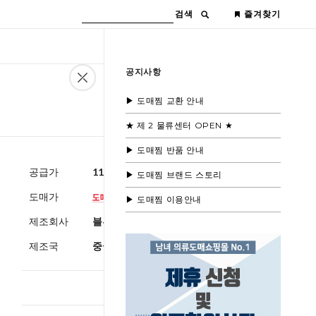
검색
즐겨찾기
공지사항
▶ 도매찜 교환 안내
★ 제 2 물류센터 OPEN ★
▶ 도매찜 반품 안내
공급가
11,600원
(부가세별도)
▶ 도매찜 브랜드 스토리
도매가
▶ 도매찜 이용안내
제조회사
블루모드제휴사
제조국
중국
총 상품 