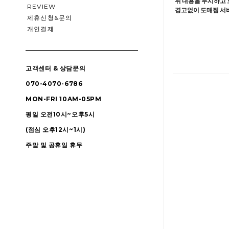
위 내용을 무시하고 
REVIEW
경고없이 도매찜 서비
제휴신청&문의
개인결제
고객센터 & 상담문의
070-4070-6786
MON-FRI 10AM-05PM
평일 오전10시~오후5시
(점심 오후12시~1시)
주말 및 공휴일 휴무