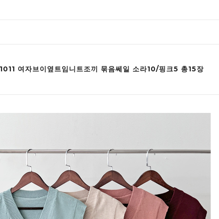
 1011 여자브이옆트임니트조끼 묶음쎄일 소라10/핑크5 총15장