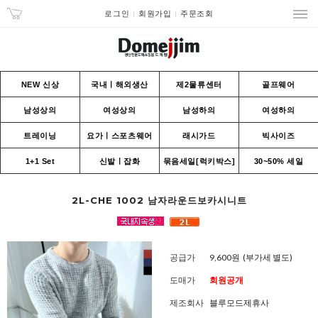
로그인
회원가입
주문조회
NEW 신상
국내ㅣ해외생산
제2물류센터
골프웨어
남성상의
여성상의
남성하의
여성하의
트레이닝
요가ㅣ스포츠웨어
래시가드
빅사이즈
1+1 Set
신발ㅣ잡화
묶음세일[럭키박스]
30~50% 세일
2L-CHE 1002 남자라운드보카시니트
공급가
9,600원
(부가세 별도)
도매가
회원공개
제조회사
블루모드제휴사