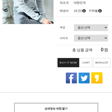
제조국
대한민국
배송비
(조건)
지역별
색상
사이즈
0
원
총 상품 금액
BUY IT NOW
CART
WISHLIST
상세정보 새창 열기