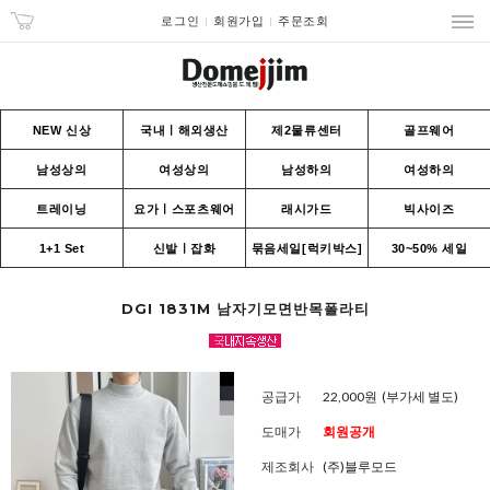
로그인
회원가입
주문조회
NEW 신상
국내ㅣ해외생산
제2물류센터
골프웨어
남성상의
여성상의
남성하의
여성하의
트레이닝
요가ㅣ스포츠웨어
래시가드
빅사이즈
1+1 Set
신발ㅣ잡화
묶음세일[럭키박스]
30~50% 세일
DGI 1831M 남자기모면반목폴라티
공급가
22,000원
(부가세 별도)
도매가
회원공개
제조회사
(주)블루모드