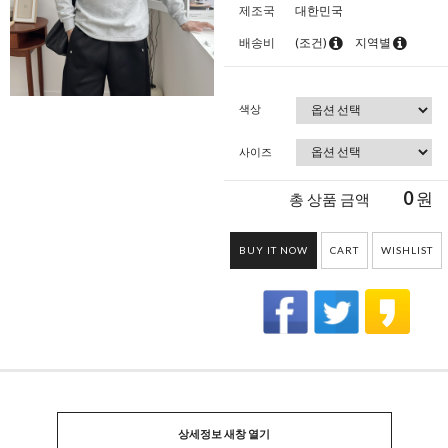
제조국
대한민국
배송비
(조건)
지역별
색상
사이즈
0
원
총 상품 금액
BUY IT NOW
CART
WISHLIST
상세정보 새창 열기