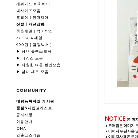
래쉬가드|비치웨어
빅사이즈모음
홈웨어ㅣ언더웨어
신발ㅣ패션잡화
묶음세일 [ 럭키박스 ]
30~50% 세일
990원 [ 덤핑박스 ]
▶ 남녀 슬랙스모음
▶ 레깅스 모음
▶ 시원한 여름 린넨모음
▶ 남녀 세트 모음
COMMUNITY
대량등록파일 게시판
품절&재입고리스트
공지사항
NOTICE
(이미
이용안내
• 도매찜은 이미지 
QNA
• 이미지 무단사용 
입출고스케쥴
• 이미지사용은 도