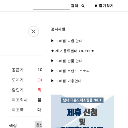
검색
즐겨찾기
공지사항
▶ 도매찜 교환 안내
★ 제 2 물류센터 OPEN ★
▶ 도매찜 반품 안내
공급가
103,600원
(부가세별도)
▶ 도매찜 브랜드 스토리
도매가
▶ 도매찜 이용안내
할인가
회원공개
제조회사
블루모드제휴사
제조국
대한민국
색상