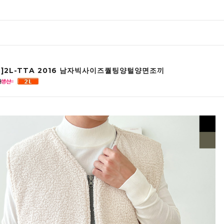
인]2L-TTA 2016 남자빅사이즈퀄팅양털양면조끼