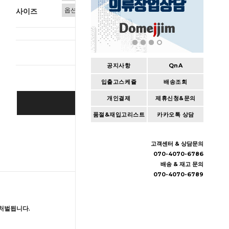
사이즈
총 상품 
공지사항
QnA
입출고스케쥴
배송조회
개인결제
제휴신청&문의
BUY IT NOW
품절&재입고리스트
카카오톡 상담
Cart
|
Wishlist
고객센터 & 상담문의
070-4070-6786
배송 & 재고 문의
070-4070-6789
처벌됩니다.