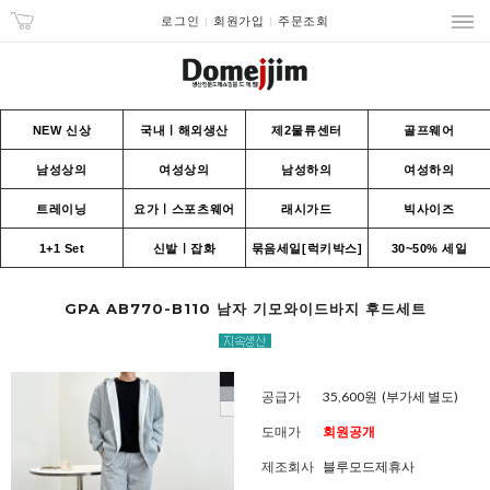
로그인
회원가입
주문조회
NEW 신상
국내ㅣ해외생산
제2물류센터
골프웨어
남성상의
여성상의
남성하의
여성하의
트레이닝
요가ㅣ스포츠웨어
래시가드
빅사이즈
1+1 Set
신발ㅣ잡화
묶음세일[럭키박스]
30~50% 세일
GPA AB770-B110 남자 기모와이드바지 후드세트
공급가
35,600원
(부가세 별도)
도매가
회원공개
제조회사
블루모드제휴사