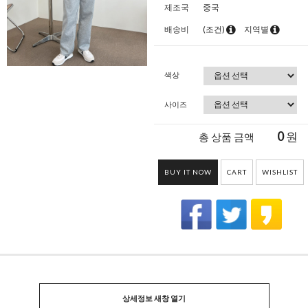
제조국
중국
배송비
(조건)
지역별
색상
사이즈
0
원
총 상품 금액
BUY IT NOW
CART
WISHLIST
상세정보 새창 열기