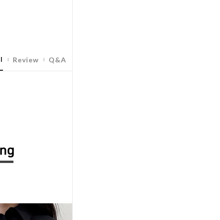
l
Review
Q&A