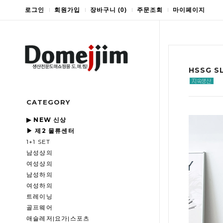
로그인
회원가입
장바구니
(
0
)
주문조회
마이페이지
HSSG 
CATEGORY
▶ NEW 신상
▶ 제2 물류센터
1+1 SET
남성상의
여성상의
남성하의
여성하의
트레이닝
골프웨어
애슬레저|요가|스포츠