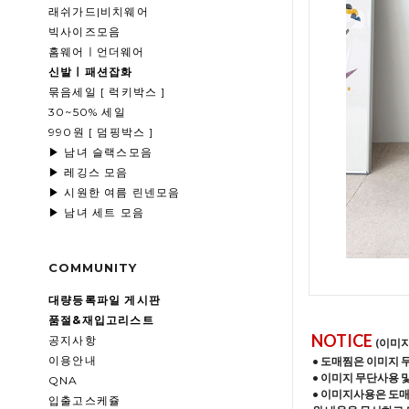
래쉬가드|비치웨어
빅사이즈모음
홈웨어ㅣ언더웨어
신발ㅣ패션잡화
묶음세일 [ 럭키박스 ]
30~50% 세일
990원 [ 덤핑박스 ]
▶ 남녀 슬랙스모음
▶ 레깅스 모음
▶ 시원한 여름 린넨모음
▶ 남녀 세트 모음
COMMUNITY
대량등록파일 게시판
품절&재입고리스트
NOTICE
공지사항
(이미
이용안내
• 도매찜은 이미지 
• 이미지 무단사용 
QNA
• 이미지사용은 도
입출고스케쥴