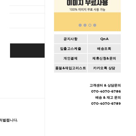
총 상품 
공지사항
QnA
입출고스케쥴
배송조회
BUY IT NOW
개인결제
제휴신청&문의
Cart
|
Wishlist
품절&재입고리스트
카카오톡 상담
고객센터 & 상담문의
070-4070-6786
배송 & 재고 문의
070-4070-6789
처벌됩니다.