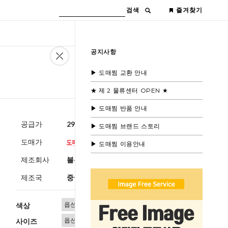
검색
즐겨찾기
공지사항
▶ 도매찜 교환 안내
★ 제 2 물류센터 OPEN ★
▶ 도매찜 반품 안내
공급가
29,600원
(부가세별도)
▶ 도매찜 브랜드 스토리
도매가
▶ 도매찜 이용안내
제조회사
블루모드제휴사
제조국
중국
색상
사이즈