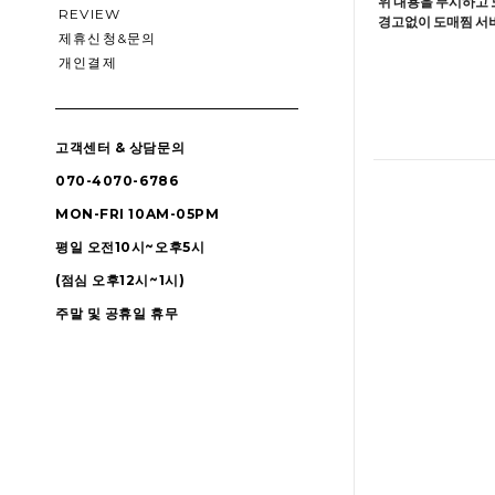
위 내용을 무시하고 
REVIEW
경고없이 도매찜 서비
제휴신청&문의
개인결제
고객센터 & 상담문의
070-4070-6786
MON-FRI 10AM-05PM
평일 오전10시~오후5시
(점심 오후12시~1시)
주말 및 공휴일 휴무