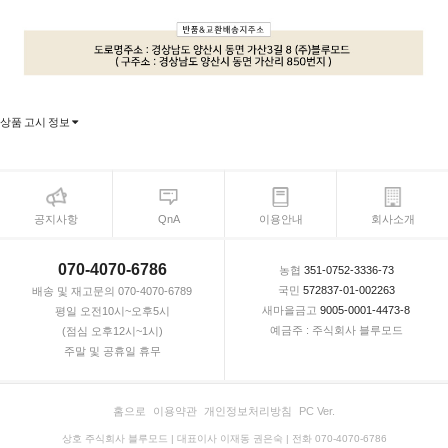
상품 고시 정보
공지사항
QnA
이용안내
회사소개
070-4070-6786
농협
351-0752-3336-73
국민
572837-01-002263
배송 및 재고문의 070-4070-6789
새마을금고
9005-0001-4473-8
평일 오전10시~오후5시
예금주 : 주식회사 블루모드
(점심 오후12시~1시)
주말 및 공휴일 휴무
홈으로
이용약관
개인정보처리방침
PC Ver.
상호 주식회사 블루모드 | 대표이사 이재동 권은숙 | 전화 070-4070-6786