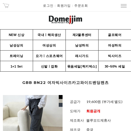
로그인
회원가입
주문조회
NEW 신상
국내ㅣ해외생산
제2물류센터
골프웨어
남성상의
여성상의
남성하의
여성하의
트레이닝
요가ㅣ스포츠웨어
래시가드
빅사이즈
1+1 Set
신발ㅣ잡화
묶음세일[럭키박스]
30~50% 세일
GBB BN22 여자빅사이즈카고와이드밴딩팬츠
공급가
19,600원
(부가세 별도)
도매가
회원공개
제조회사
블루모드제휴사
제조국
중국