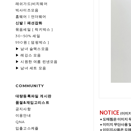
래쉬가드|비치웨어
빅사이즈모음
홈웨어ㅣ언더웨어
신발ㅣ패션잡화
묶음세일 [ 럭키박스 ]
30~50% 세일
990원 [ 덤핑박스 ]
▶ 남녀 슬랙스모음
▶ 레깅스 모음
▶ 시원한 여름 린넨모음
▶ 남녀 세트 모음
COMMUNITY
대량등록파일 게시판
품절&재입고리스트
공지사항
NOTICE
(이미
이용안내
• 도매찜은 이미지 
QNA
• 이미지 무단사용 
입출고스케쥴
• 이미지사용은 도