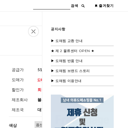
검색
즐겨찾기
공지사항
▶ 도매찜 교환 안내
★ 제 2 물류센터 OPEN ★
▶ 도매찜 반품 안내
공급가
51,600원
(부가세별도)
▶ 도매찜 브랜드 스토리
도매가
▶ 도매찜 이용안내
할인가
회원공개
제조회사
블루모드제휴사
제조국
대한민국
색상