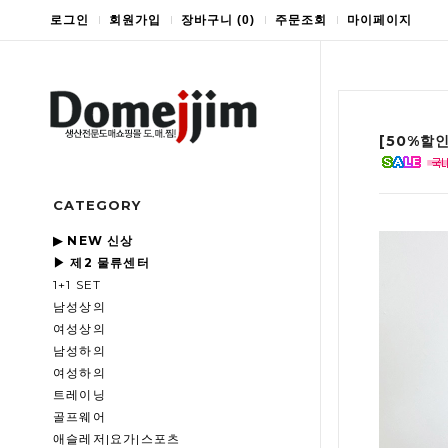
로그인
회원가입
장바구니
(
0
)
주문조회
마이페이지
[50%할
CATEGORY
▶ NEW 신상
▶ 제2 물류센터
1+1 SET
남성상의
여성상의
남성하의
여성하의
트레이닝
골프웨어
애슬레저|요가|스포츠