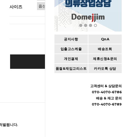
사이즈
총 상품 
공지사항
QnA
입출고스케쥴
배송조회
개인결제
제휴신청&문의
BUY IT NOW
품절&재입고리스트
카카오톡 상담
Cart
|
Wishlist
고객센터 & 상담문의
070-4070-6786
배송 & 재고 문의
070-4070-6789
처벌됩니다.