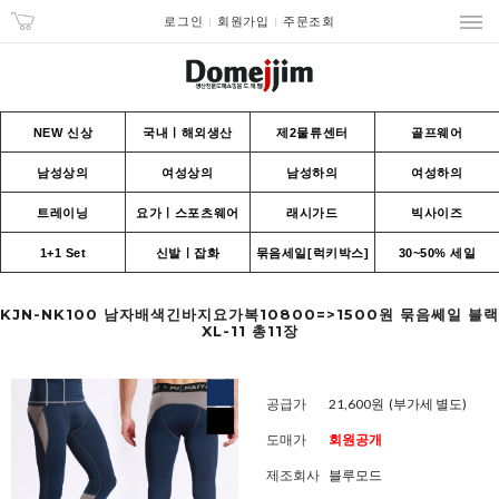
로그인
회원가입
주문조회
NEW 신상
국내ㅣ해외생산
제2물류센터
골프웨어
남성상의
여성상의
남성하의
여성하의
트레이닝
요가ㅣ스포츠웨어
래시가드
빅사이즈
1+1 Set
신발ㅣ잡화
묶음세일[럭키박스]
30~50% 세일
KJN-NK100 남자배색긴바지요가복10800=>1500원 묶음쎄일 블랙
XL-11 총11장
공급가
21,600원
(부가세 별도)
도매가
회원공개
제조회사
블루모드