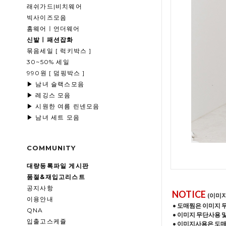
래쉬가드|비치웨어
빅사이즈모음
홈웨어ㅣ언더웨어
신발ㅣ패션잡화
묶음세일 [ 럭키박스 ]
30~50% 세일
990원 [ 덤핑박스 ]
▶ 남녀 슬랙스모음
▶ 레깅스 모음
▶ 시원한 여름 린넨모음
▶ 남녀 세트 모음
COMMUNITY
대량등록파일 게시판
품절&재입고리스트
공지사항
NOTICE
(이미
이용안내
• 도매찜은 이미지 
QNA
• 이미지 무단사용 
입출고스케쥴
• 이미지사용은 도