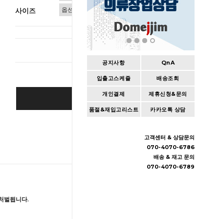
사이즈
총 상품 
공지사항
QnA
입출고스케쥴
배송조회
개인결제
제휴신청&문의
BUY IT NOW
품절&재입고리스트
카카오톡 상담
Cart
|
Wishlist
고객센터 & 상담문의
070-4070-6786
배송 & 재고 문의
070-4070-6789
처벌됩니다.