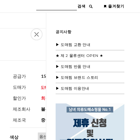
검색
즐겨찾기
공지사항
▶ 도매찜 교환 안내
★ 제 2 물류센터 OPEN ★
▶ 도매찜 반품 안내
공급가
15,000원
(부가세별도)
▶ 도매찜 브랜드 스토리
도매가
▶ 도매찜 이용안내
할인가
회원공개
제조회사
블루모드제휴사
제조국
중국
색상