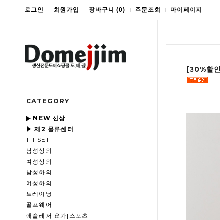
로그인
회원가입
장바구니
(
0
)
주문조회
마이페이지
[30%할
CATEGORY
▶ NEW 신상
▶ 제2 물류센터
1+1 SET
남성상의
여성상의
남성하의
여성하의
트레이닝
골프웨어
애슬레저|요가|스포츠