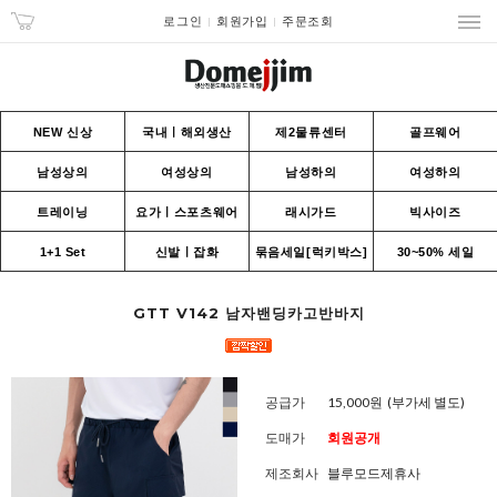
로그인
회원가입
주문조회
NEW 신상
국내ㅣ해외생산
제2물류센터
골프웨어
남성상의
여성상의
남성하의
여성하의
트레이닝
요가ㅣ스포츠웨어
래시가드
빅사이즈
1+1 Set
신발ㅣ잡화
묶음세일[럭키박스]
30~50% 세일
GTT V142 남자밴딩카고반바지
공급가
15,000원
(부가세 별도)
도매가
회원공개
제조회사
블루모드제휴사