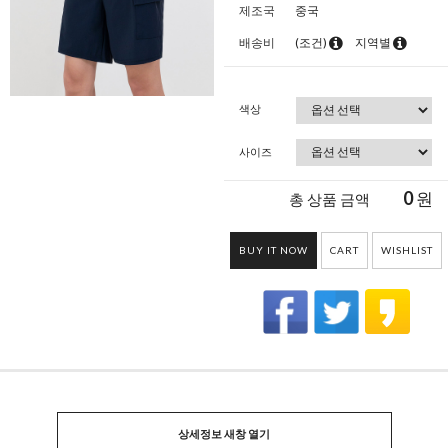
제조국
중국
배송비
(조건)
지역별
색상
사이즈
0
원
총 상품 금액
BUY IT NOW
CART
WISHLIST
상세정보 새창 열기