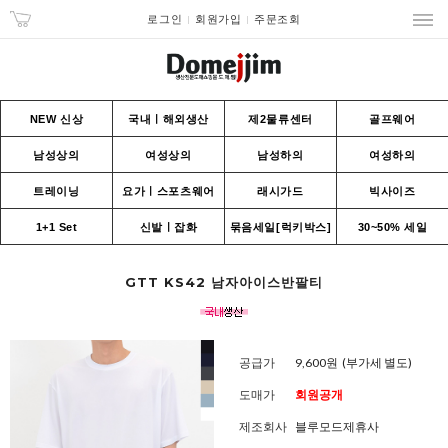
로그인
회원가입
주문조회
NEW 신상
국내ㅣ해외생산
제2물류센터
골프웨어
남성상의
여성상의
남성하의
여성하의
트레이닝
요가ㅣ스포츠웨어
래시가드
빅사이즈
1+1 Set
신발ㅣ잡화
묶음세일[럭키박스]
30~50% 세일
GTT KS42 남자아이스반팔티
공급가
9,600원
(부가세 별도)
도매가
회원공개
제조회사
블루모드제휴사