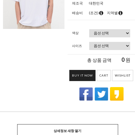
제조국
대한민국
배송비
(조건)
지역별
색상
사이즈
0
원
총 상품 금액
BUY IT NOW
CART
WISHLIST
상세정보 새창 열기