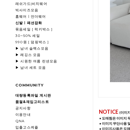
래쉬가드|비치웨어
빅사이즈모음
홈웨어ㅣ언더웨어
신발ㅣ패션잡화
묶음세일 [ 럭키박스 ]
30~50% 세일
990원 [ 덤핑박스 ]
▶ 남녀 슬랙스모음
▶ 레깅스 모음
▶ 시원한 여름 린넨모음
▶ 남녀 세트 모음
COMMUNITY
대량등록파일 게시판
품절&재입고리스트
공지사항
NOTICE
(이미
이용안내
• 도매찜은 이미지 
QNA
• 이미지 무단사용 
입출고스케쥴
• 이미지사용은 도