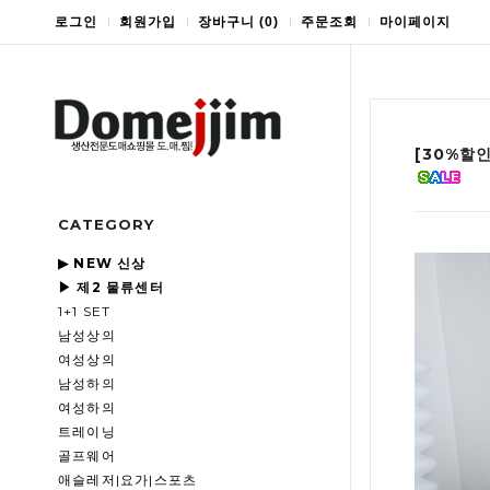
로그인
회원가입
장바구니
(
0
)
주문조회
마이페이지
[30%할
CATEGORY
▶ NEW 신상
▶ 제2 물류센터
1+1 SET
남성상의
여성상의
남성하의
여성하의
트레이닝
골프웨어
애슬레저|요가|스포츠