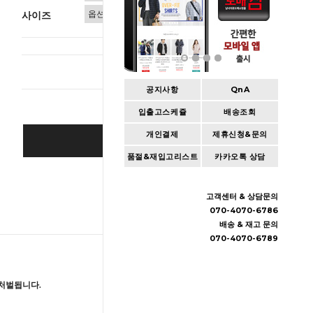
사이즈
총 상품 
공지사항
QnA
입출고스케쥴
배송조회
개인결제
제휴신청&문의
SOLD OUT
품절&재입고리스트
카카오톡 상담
Wishlist
고객센터 & 상담문의
070-4070-6786
배송 & 재고 문의
070-4070-6789
처벌됩니다.