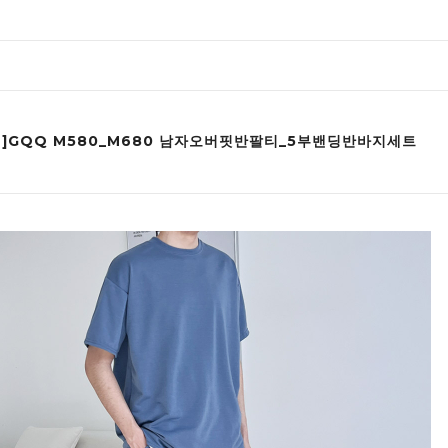
인]GQQ M580_M680 남자오버핏반팔티_5부밴딩반바지세트