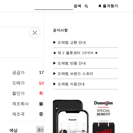
검색
즐겨찾기
공지사항
▶ 도매찜 교환 안내
★ 제 2 물류센터 OPEN ★
▶ 도매찜 반품 안내
공급가
17,000원
(부가세별도)
▶ 도매찜 브랜드 스토리
도매가
▶ 도매찜 이용안내
할인가
회원공개
제조회사
블루모드제휴사
제조국
중국
색상