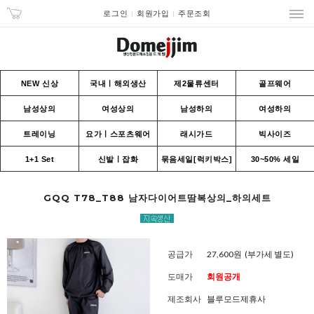
로그인
회원가입
주문조회
NEW 신상
국내ㅣ해외생산
제2물류센터
골프웨어
남성상의
여성상의
남성하의
여성하의
트레이닝
요가ㅣ스포츠웨어
래시가드
빅사이즈
1+1 Set
신발ㅣ잡화
묶음세일[럭키박스]
30~50% 세일
GQQ T78_T88 남자다이어트땀복상의_하의세트
공급가
27,600원
(부가세 별도)
도매가
회원공개
제조회사
블루모드제휴사