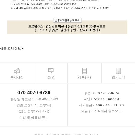
상품 고시 정보
공지사항
QnA
이용안내
회사소개
070-4070-6786
농협
351-0752-3336-73
국민
572837-01-002263
배송 및 재고문의 070-4070-6789
새마을금고
9005-0001-4473-8
평일 오전10시~오후5시
예금주 : 주식회사 블루모드
(점심 오후12시~1시)
주말 및 공휴일 휴무