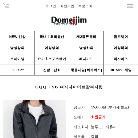
로그인
회원가입
주문조회
NEW 신상
국내ㅣ해외생산
제2물류센터
골프웨어
남성상의
여성상의
남성하의
여성하의
트레이닝
요가ㅣ스포츠웨어
래시가드
빅사이즈
1+1 Set
신발ㅣ잡화
묶음세일[럭키박스]
30~50% 세일
GQQ T98 여자다이어트땀복자켓
공급가
19,000원
(부가세 별도)
도매가
회원공개
제조회사
블루모드제휴사
제조국
중국