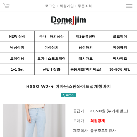
로그인
회원가입
주문조회
NEW 신상
국내ㅣ해외생산
제2물류센터
골프웨어
남성상의
여성상의
남성하의
여성하의
트레이닝
요가ㅣ스포츠웨어
래시가드
빅사이즈
1+1 Set
신발ㅣ잡화
묶음세일[럭키박스]
30~50% 세일
HSSG WJ-4 여자난스판와이드절개청바지
공급가
31,600원
(부가세 별도)
도매가
회원공개
제조회사
블루모드제휴사