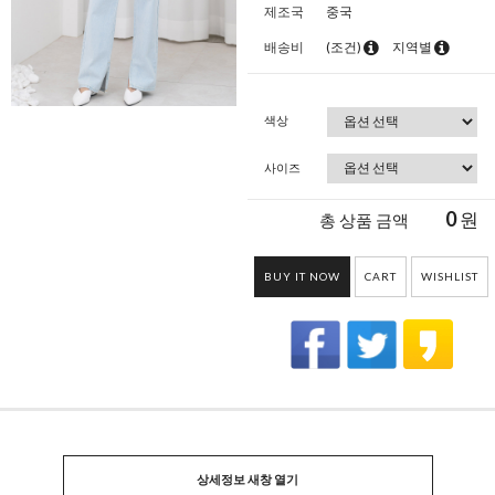
제조국
중국
배송비
(조건)
지역별
색상
사이즈
0
원
총 상품 금액
BUY IT NOW
CART
WISHLIST
상세정보 새창 열기