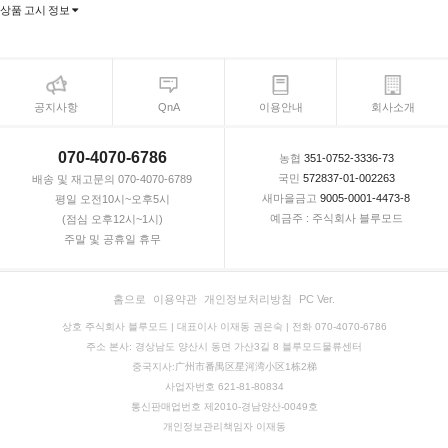
상품 고시 정보
공지사항
QnA
이용안내
회사소개
070-4070-6786
농협
351-0752-3336-73
국민
572837-01-002263
배송 및 재고문의 070-4070-6789
새마을금고
9005-0001-4473-8
평일 오전10시~오후5시
예금주 : 주식회사 블루모드
(점심 오후12시~1시)
주말 및 공휴일 휴무
홈으로
이용약관
개인정보처리방침
PC Ver.
상호 주식회사 블루모드 | 대표이사 이재동 권은숙 | 전화 070-4070-6786
주소 본사: 경상남도 양산시 동면 가산3길 8 블루모드물류센터
중국지사:广州市番禺区星河湾小区1栋2梯
사업자번호 621-81-80834
통신판매업번호 제2010-경남양산-0049호
개인정보관리책임자 이재동