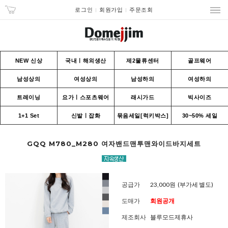
로그인
회원가입
주문조회
NEW 신상
국내ㅣ해외생산
제2물류센터
골프웨어
남성상의
여성상의
남성하의
여성하의
트레이닝
요가ㅣ스포츠웨어
래시가드
빅사이즈
1+1 Set
신발ㅣ잡화
묶음세일[럭키박스]
30~50% 세일
GQQ M780_M280 여자밴드맨투맨와이드바지세트
공급가
23,000원
(부가세 별도)
도매가
회원공개
제조회사
블루모드제휴사