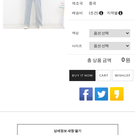
제조국
중국
배송비
(조건)
지역별
색상
사이즈
0
원
총 상품 금액
BUY IT NOW
CART
WISHLIST
상세정보 새창 열기