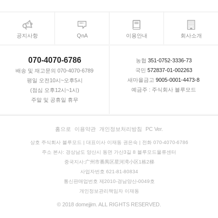
공지사항
QnA
이용안내
회사소개
070-4070-6786
농협
351-0752-3336-73
국민
572837-01-002263
배송 및 재고문의 070-4070-6789
새마을금고
9005-0001-4473-8
평일 오전10시~오후5시
예금주 : 주식회사 블루모드
(점심 오후12시~1시)
주말 및 공휴일 휴무
홈으로
이용약관
개인정보처리방침
PC Ver.
상호 주식회사 블루모드 | 대표이사 이재동 권은숙 | 전화 070-4070-6786
주소 본사: 경상남도 양산시 동면 가산3길 8 블루모드물류센터
중국지사:广州市番禺区星河湾小区1栋2梯
사업자번호 621-81-80834
통신판매업번호 제2010-경남양산-0049호
개인정보관리책임자 이재동
© 2018 domejjim. ALL RIGHTS RESERVED.