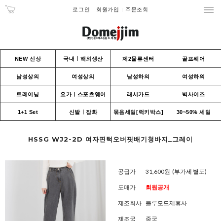
로그인
회원가입
주문조회
NEW 신상
국내ㅣ해외생산
제2물류센터
골프웨어
남성상의
여성상의
남성하의
여성하의
트레이닝
요가ㅣ스포츠웨어
래시가드
빅사이즈
1+1 Set
신발ㅣ잡화
묶음세일[럭키박스]
30~50% 세일
HSSG WJ2-2D 여자핀턱오버핏배기청바지_그레이
공급가
31,600원
(부가세 별도)
도매가
회원공개
제조회사
블루모드제휴사
제조국
중국