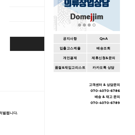
총 상품 
공지사항
QnA
BUY IT NOW
입출고스케쥴
배송조회
개인결제
제휴신청&문의
Cart
|
Wishlist
품절&재입고리스트
카카오톡 상담
고객센터 & 상담문의
070-4070-6786
배송 & 재고 문의
070-4070-6789
처벌됩니다.