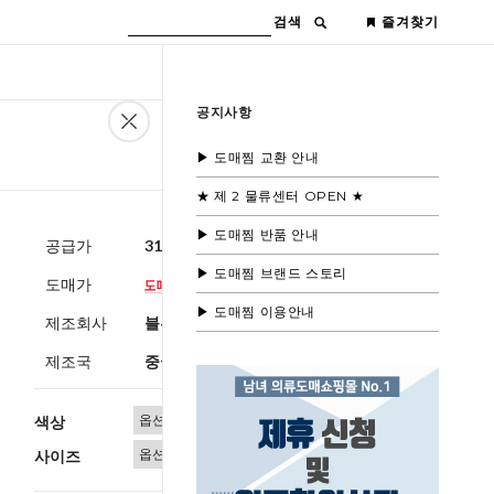
검색
즐겨찾기
공지사항
▶ 도매찜 교환 안내
★ 제 2 물류센터 OPEN ★
▶ 도매찜 반품 안내
공급가
31,600원
(부가세별도)
▶ 도매찜 브랜드 스토리
도매가
▶ 도매찜 이용안내
제조회사
블루모드제휴사
제조국
중국
색상
사이즈