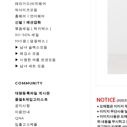
래쉬가드|비치웨어
빅사이즈모음
홈웨어ㅣ언더웨어
신발ㅣ패션잡화
묶음세일 [ 럭키박스 ]
30~50% 세일
990원 [ 덤핑박스 ]
▶ 남녀 슬랙스모음
▶ 레깅스 모음
▶ 시원한 여름 린넨모음
▶ 남녀 세트 모음
COMMUNITY
대량등록파일 게시판
NOTICE
품절&재입고리스트
(이미
공지사항
• 도매찜은 이미지 
• 이미지 무단사용 
이용안내
• 이미지사용은 도
QNA
위 내용을 무시하고 
입출고스케쥴
경고없이 도매찜 서비