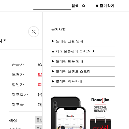
검색
즐겨찾기
공지사항
셔츠
▶ 도매찜 교환 안내
★ 제 2 물류센터 OPEN ★
▶ 도매찜 반품 안내
공급가
63,600원
(부가세별도)
▶ 도매찜 브랜드 스토리
도매가
▶ 도매찜 이용안내
할인가
회원공개
제조회사
(주)블루모드
제조국
대한민국
색상