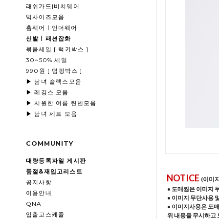
래쉬가드|비치웨어
빅사이즈모음
홈웨어ㅣ언더웨어
신발ㅣ패션잡화
묶음세일 [ 럭키박스 ]
30~50% 세일
990원 [ 덤핑박스 ]
▶ 남녀 슬랙스모음
▶ 레깅스 모음
▶ 시원한 여름 린넨모음
▶ 남녀 세트 모음
COMMUNITY
대량등록파일 게시판
품절&재입고리스트
NOTICE
(이미
공지사항
• 도매찜은 이미지 
이용안내
• 이미지 무단사용 
QNA
• 이미지사용은 도
입출고스케쥴
위 내용을 무시하고 