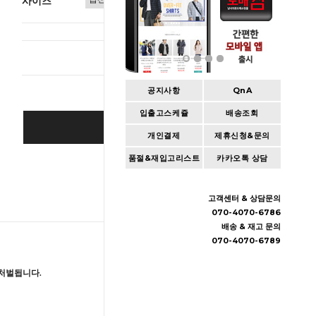
사이즈
총 상품 
공지사항
QnA
입출고스케쥴
배송조회
BUY IT NOW
개인결제
제휴신청&문의
품절&재입고리스트
카카오톡 상담
Cart
|
Wishlist
고객센터 & 상담문의
070-4070-6786
배송 & 재고 문의
070-4070-6789
처벌됩니다.