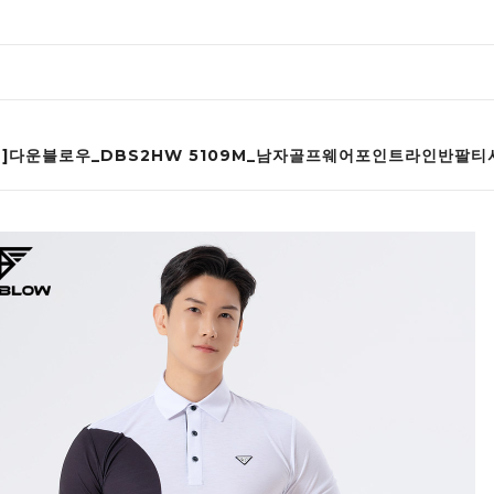
인]다운블로우_DBS2HW 5109M_남자골프웨어포인트라인반팔티