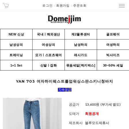
로그인
회원가입
주문조회
NEW 신상
국내ㅣ해외생산
제2물류센터
골프웨어
남성상의
여성상의
남성하의
여성하의
트레이닝
요가ㅣ스포츠웨어
래시가드
빅사이즈
1+1 Set
신발ㅣ잡화
묶음세일[럭키박스]
30~50% 세일
YAN 703 여자하이웨스트롤업워싱스판스키니청바지
공급가
13,600원
(부가세 별도)
도매가
회원공개
제조회사
블루모드제휴사