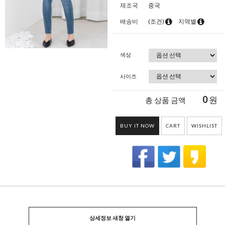
제조국
중국
배송비
(조건)
지역별
색상
사이즈
0
원
총 상품 금액
BUY IT NOW
CART
WISHLIST
상세정보 새창 열기