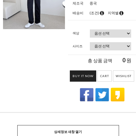
제조국
중국
배송비
(조건)
지역별
색상
사이즈
0
원
총 상품 금액
BUY IT NOW
CART
WISHLIST
상세정보 새창 열기