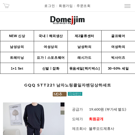
로그인
회원가입
주문조회
NEW 신상
국내ㅣ해외생산
제2물류센터
골프웨어
남성상의
여성상의
남성하의
여성하의
트레이닝
요가ㅣ스포츠웨어
래시가드
빅사이즈
1+1 Set
신발ㅣ잡화
묶음세일[럭키박스]
30~50% 세일
GQQ STT221 남자노링클일자밴딩상하세트
공급가
19,600원
(부가세 별도)
도매가
회원공개
제조회사
블루모드제휴사