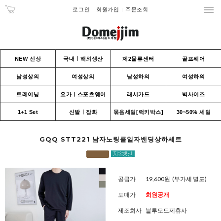
로그인
회원가입
주문조회
NEW 신상
국내ㅣ해외생산
제2물류센터
골프웨어
남성상의
여성상의
남성하의
여성하의
트레이닝
요가ㅣ스포츠웨어
래시가드
빅사이즈
1+1 Set
신발ㅣ잡화
묶음세일[럭키박스]
30~50% 세일
GQQ STT221 남자노링클일자밴딩상하세트
공급가
19,600원
(부가세 별도)
도매가
회원공개
제조회사
블루모드제휴사