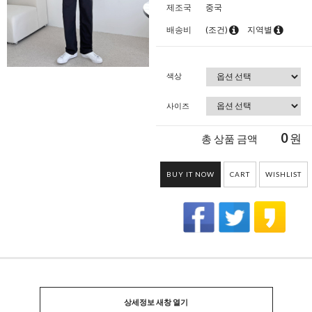
제조국
중국
배송비
(조건)
지역별
색상
사이즈
0
원
총 상품 금액
BUY IT NOW
CART
WISHLIST
상세정보 새창 열기