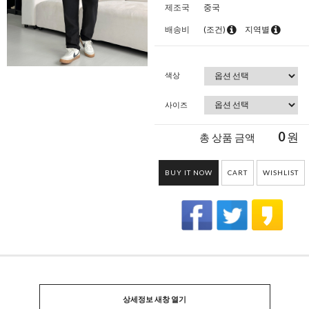
제조국
중국
배송비
(조건)
지역별
색상
사이즈
0
원
총 상품 금액
BUY IT NOW
CART
WISHLIST
상세정보 새창 열기