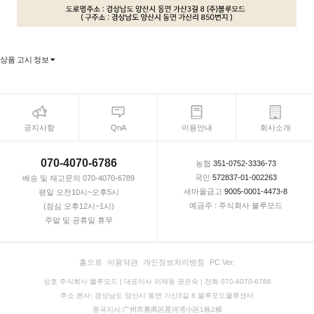
상품 고시 정보
공지사항
QnA
이용안내
회사소개
070-4070-6786
농협
351-0752-3336-73
국민
572837-01-002263
배송 및 재고문의 070-4070-6789
새마을금고
9005-0001-4473-8
평일 오전10시~오후5시
예금주 : 주식회사 블루모드
(점심 오후12시~1시)
주말 및 공휴일 휴무
홈으로
이용약관
개인정보처리방침
PC Ver.
상호 주식회사 블루모드 | 대표이사 이재동 권은숙 | 전화 070-4070-6786
주소 본사: 경상남도 양산시 동면 가산3길 8 블루모드물류센터
중국지사:广州市番禺区星河湾小区1栋2梯