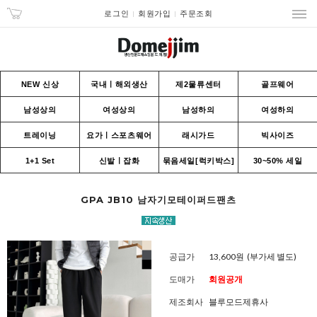
로그인
회원가입
주문조회
NEW 신상
국내ㅣ해외생산
제2물류센터
골프웨어
남성상의
여성상의
남성하의
여성하의
트레이닝
요가ㅣ스포츠웨어
래시가드
빅사이즈
1+1 Set
신발ㅣ잡화
묶음세일[럭키박스]
30~50% 세일
GPA JB10 남자기모테이퍼드팬츠
공급가
13,600원
(부가세 별도)
도매가
회원공개
제조회사
블루모드제휴사