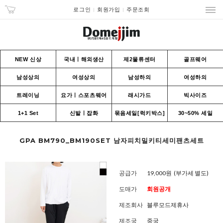
로그인
회원가입
주문조회
NEW 신상
국내ㅣ해외생산
제2물류센터
골프웨어
남성상의
여성상의
남성하의
여성하의
트레이닝
요가ㅣ스포츠웨어
래시가드
빅사이즈
1+1 Set
신발ㅣ잡화
묶음세일[럭키박스]
30~50% 세일
GPA BM790_BM190SET 남자피치밀키티세미팬츠세트
공급가
19,000원
(부가세 별도)
도매가
회원공개
제조회사
블루모드제휴사
제조국
중국