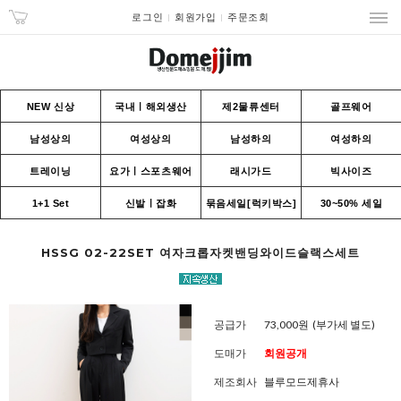
로그인
회원가입
주문조회
NEW 신상
국내ㅣ해외생산
제2물류센터
골프웨어
남성상의
여성상의
남성하의
여성하의
트레이닝
요가ㅣ스포츠웨어
래시가드
빅사이즈
1+1 Set
신발ㅣ잡화
묶음세일[럭키박스]
30~50% 세일
HSSG 02-22SET 여자크롭자켓밴딩와이드슬랙스세트
공급가
73,000원
(부가세 별도)
도매가
회원공개
제조회사
블루모드제휴사