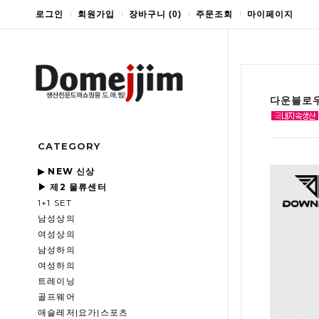
로그인
회원가입
장바구니
(
0
)
주문조회
마이페이지
다운블로우
CATEGORY
▶ NEW 신상
▶ 제2 물류센터
1+1 SET
남성상의
여성상의
남성하의
여성하의
트레이닝
골프웨어
애슬레저|요가|스포츠