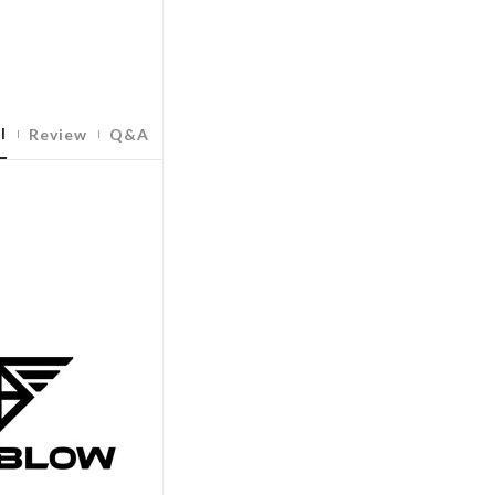
l
Review
Q&A