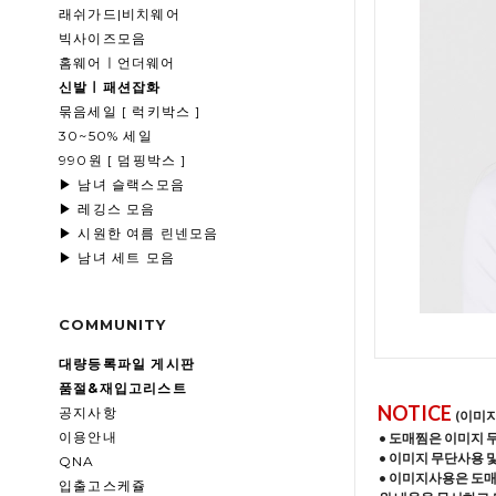
래쉬가드|비치웨어
빅사이즈모음
홈웨어ㅣ언더웨어
신발ㅣ패션잡화
묶음세일 [ 럭키박스 ]
30~50% 세일
990원 [ 덤핑박스 ]
▶ 남녀 슬랙스모음
▶ 레깅스 모음
▶ 시원한 여름 린넨모음
▶ 남녀 세트 모음
COMMUNITY
대량등록파일 게시판
품절&재입고리스트
NOTICE
공지사항
(이미
이용안내
• 도매찜은 이미지 
• 이미지 무단사용 
QNA
• 이미지사용은 도
입출고스케쥴