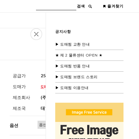
검색
즐겨찾기
공지사항
▶ 도매찜 교환 안내
★ 제 2 물류센터 OPEN ★
▶ 도매찜 반품 안내
공급가
25,600원
(부가세별도)
▶ 도매찜 브랜드 스토리
도매가
▶ 도매찜 이용안내
제조회사
(주)블루모드
제조국
대한민국
옵션