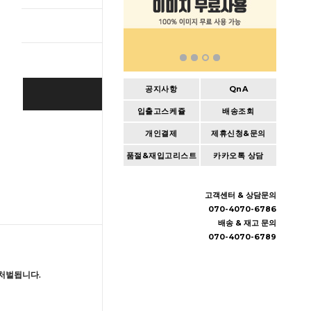
총 상품 
공지사항
QnA
BUY IT NOW
입출고스케쥴
배송조회
Cart
|
Wishlist
개인결제
제휴신청&문의
품절&재입고리스트
카카오톡 상담
고객센터 & 상담문의
070-4070-6786
배송 & 재고 문의
070-4070-6789
처벌됩니다.