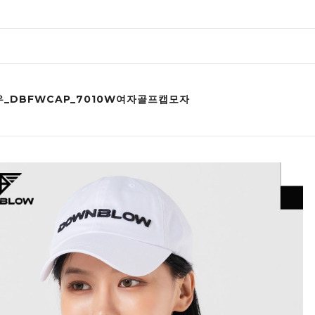
_DBFWCAP_7010W여자골프캡모자