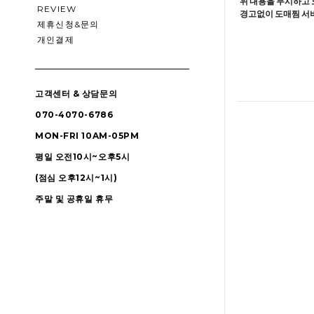
위 내용을 무시하고 
REVIEW
경고없이 도매찜 서비
제휴신청&문의
개인결제
고객센터 & 상담문의
070-4070-6786
MON-FRI 10AM-05PM
평일 오전10시~오후5시
(점심 오후12시~1시)
주말 및 공휴일 휴무