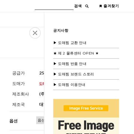
검색
즐겨찾기
공지사항
▶ 도매찜 교환 안내
★ 제 2 물류센터 OPEN ★
▶ 도매찜 반품 안내
공급가
25,600원
(부가세별도)
▶ 도매찜 브랜드 스토리
도매가
▶ 도매찜 이용안내
제조회사
(주)블루모드
제조국
대한민국
옵션