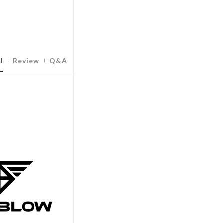
l
Review
Q&A