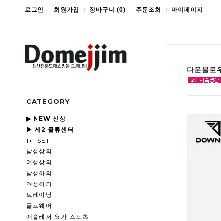
로그인
회원가입
장바구니
(
0
)
주문조회
마이페이지
다운블로우
CATEGORY
▶ NEW 신상
▶ 제2 물류센터
1+1 SET
남성상의
여성상의
남성하의
여성하의
트레이닝
골프웨어
애슬레저|요가|스포츠