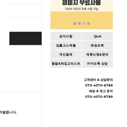
총 상품 
공지사항
QnA
BUY IT NOW
입출고스케쥴
배송조회
Cart
|
Wishlist
개인결제
제휴신청&문의
품절&재입고리스트
카카오톡 상담
고객센터 & 상담문의
070-4070-6786
배송 & 재고 문의
070-4070-6789
처벌됩니다.