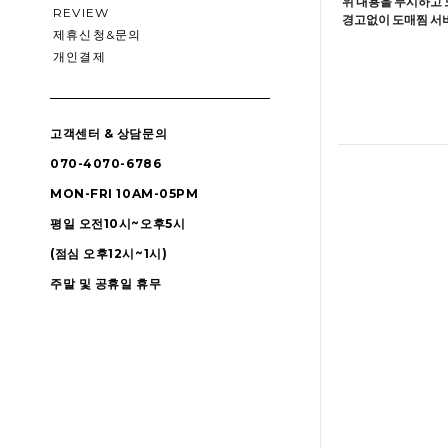
위 내용을 무시하고 
REVIEW
경고없이 도매찜 서비
제휴신청&문의
개인결제
고객센터 & 상담문의
070-4070-6786
MON-FRI 10AM-05PM
평일 오전10시~오후5시
(점심 오후12시~1시)
주말 및 공휴일 휴무