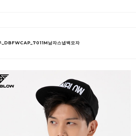
_DBFWCAP_7011M남자스냅백모자