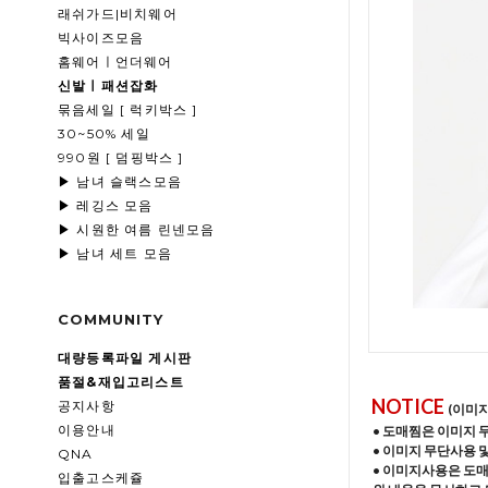
래쉬가드|비치웨어
빅사이즈모음
홈웨어ㅣ언더웨어
신발ㅣ패션잡화
묶음세일 [ 럭키박스 ]
30~50% 세일
990원 [ 덤핑박스 ]
▶ 남녀 슬랙스모음
▶ 레깅스 모음
▶ 시원한 여름 린넨모음
▶ 남녀 세트 모음
COMMUNITY
대량등록파일 게시판
품절&재입고리스트
NOTICE
공지사항
(이미
이용안내
• 도매찜은 이미지 
• 이미지 무단사용 
QNA
• 이미지사용은 도
입출고스케쥴