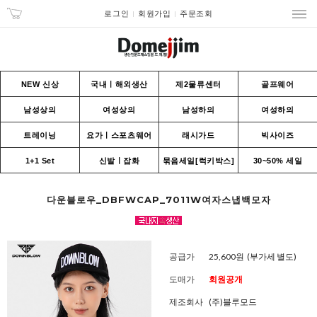
로그인
회원가입
주문조회
NEW 신상
국내ㅣ해외생산
제2물류센터
골프웨어
남성상의
여성상의
남성하의
여성하의
트레이닝
요가ㅣ스포츠웨어
래시가드
빅사이즈
1+1 Set
신발ㅣ잡화
묶음세일[럭키박스]
30~50% 세일
다운블로우_DBFWCAP_7011W여자스냅백모자
공급가
25,600원
(부가세 별도)
도매가
회원공개
제조회사
(주)블루모드