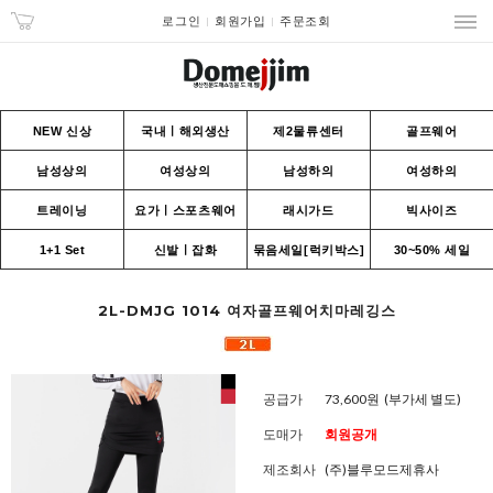
로그인
회원가입
주문조회
NEW 신상
국내ㅣ해외생산
제2물류센터
골프웨어
남성상의
여성상의
남성하의
여성하의
트레이닝
요가ㅣ스포츠웨어
래시가드
빅사이즈
1+1 Set
신발ㅣ잡화
묶음세일[럭키박스]
30~50% 세일
2L-DMJG 1014 여자골프웨어치마레깅스
공급가
73,600원
(부가세 별도)
도매가
회원공개
제조회사
(주)블루모드제휴사