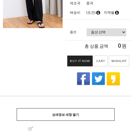
제조국
중국
배송비
(조건)
지역별
옵션
0
원
총 상품 금액
BUY IT NOW
CART
WISHLIST
상세정보 새창 열기