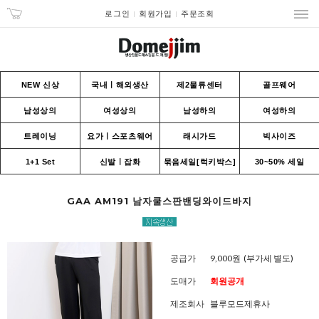
로그인
회원가입
주문조회
NEW 신상
국내ㅣ해외생산
제2물류센터
골프웨어
남성상의
여성상의
남성하의
여성하의
트레이닝
요가ㅣ스포츠웨어
래시가드
빅사이즈
1+1 Set
신발ㅣ잡화
묶음세일[럭키박스]
30~50% 세일
GAA AM191 남자쿨스판밴딩와이드바지
공급가
9,000원
(부가세 별도)
도매가
회원공개
제조회사
블루모드제휴사