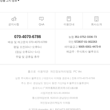
상품 고시 정보
공지사항
QnA
이용안내
회사소개
070-4070-6786
농협
351-0752-3336-73
국민
572837-01-002263
배송 및 재고문의 070-4070-6789
새마을금고
9005-0001-4473-8
평일 오전10시~오후5시
예금주 : 주식회사 블루모드
(점심 오후12시~1시)
주말 및 공휴일 휴무
홈으로
이용약관
개인정보처리방침
PC Ver.
상호 주식회사 블루모드 | 대표이사 이재동 권은숙 | 전화 070-4070-6786
주소 본사: 경상남도 양산시 동면 가산3길 8 블루모드물류센터
중국지사:广州市番禺区星河湾小区1栋2梯
사업자번호 621-81-80834
통신판매업번호 제2010-경남양산-0049호
개인정보관리책임자 이재동
© 2018 domejjim. ALL RIGHTS RESERVED.