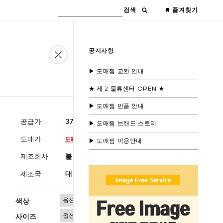
검색
즐겨찾기
공지사항
▶ 도매찜 교환 안내
★ 제 2 물류센터 OPEN ★
▶ 도매찜 반품 안내
공급가
37,600원
(부가세별도)
▶ 도매찜 브랜드 스토리
도매가
▶ 도매찜 이용안내
제조회사
블루모드
제조국
대한민국
색상
사이즈