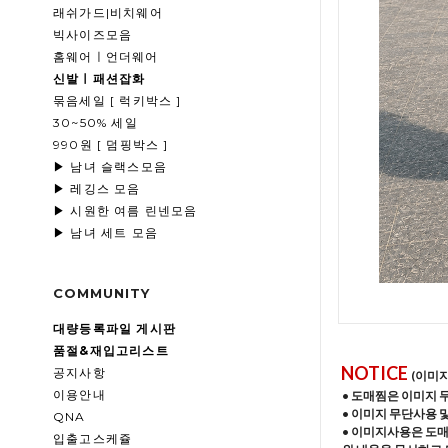
래쉬가드|비치웨어
빅사이즈모음
홈웨어ㅣ언더웨어
신발ㅣ패션잡화
묶음세일 [ 럭키박스 ]
30~50% 세일
990원 [ 덤핑박스 ]
▶ 남녀 슬랙스모음
▶ 레깅스 모음
▶ 시원한 여름 린넨모음
▶ 남녀 세트 모음
COMMUNITY
대량등록파일 게시판
품절&재입고리스트
NOTICE
공지사항
(이미
이용안내
• 도매찜은 이미지 
• 이미지 무단사용 
QNA
• 이미지사용은 도
입출고스케쥴