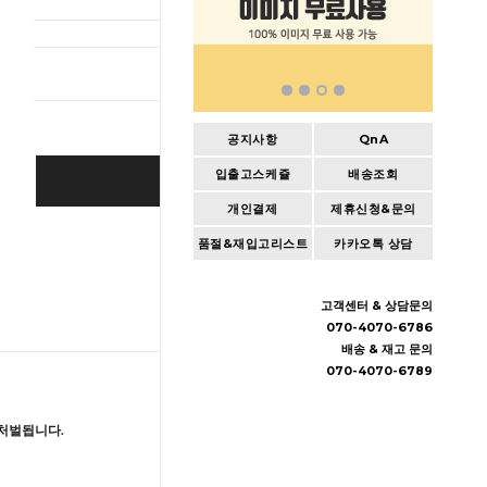
총 상품 
공지사항
QnA
입출고스케쥴
배송조회
BUY IT NOW
개인결제
제휴신청&문의
Cart
|
Wishlist
품절&재입고리스트
카카오톡 상담
고객센터 & 상담문의
070-4070-6786
배송 & 재고 문의
070-4070-6789
처벌됩니다.