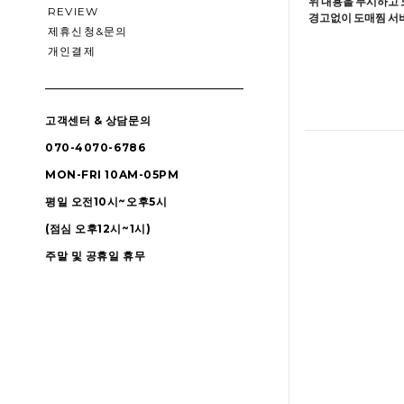
위 내용을 무시하고 
REVIEW
경고없이 도매찜 서비
제휴신청&문의
개인결제
고객센터 & 상담문의
070-4070-6786
MON-FRI 10AM-05PM
평일 오전10시~오후5시
(점심 오후12시~1시)
주말 및 공휴일 휴무