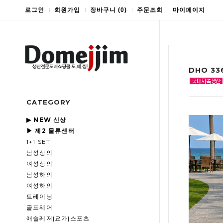
로그인
회원가입
장바구니
(
0
)
주문조회
마이페이지
DHO 3
CATEGORY
▶ NEW 신상
▶ 제2 물류센터
1+1 SET
남성상의
여성상의
남성하의
여성하의
트레이닝
골프웨어
애슬레저|요가|스포츠