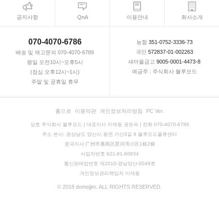
공지사항
QnA
이용안내
회사소개
070-4070-6786
농협
351-0752-3336-73
국민
572837-01-002263
배송 및 재고문의 070-4070-6789
새마을금고
9005-0001-4473-8
평일 오전10시~오후5시
예금주 : 주식회사 블루모드
(점심 오후12시~1시)
주말 및 공휴일 휴무
홈으로
이용약관
개인정보처리방침
PC Ver.
상호 주식회사 블루모드 | 대표이사 이재동 권은숙 | 전화 070-4070-6786
주소 본사: 경상남도 양산시 동면 가산3길 8 블루모드물류센터
중국지사:广州市番禺区星河湾小区1栋2梯
사업자번호 621-81-80834
통신판매업번호 제2010-경남양산-0049호
개인정보관리책임자 이재동
© 2018 domejjim. ALL RIGHTS RESERVED.