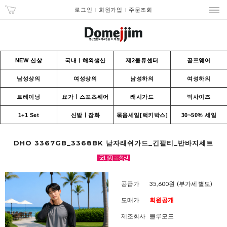
로그인
회원가입
주문조회
NEW 신상
국내ㅣ해외생산
제2물류센터
골프웨어
남성상의
여성상의
남성하의
여성하의
트레이닝
요가ㅣ스포츠웨어
래시가드
빅사이즈
1+1 Set
신발ㅣ잡화
묶음세일[럭키박스]
30~50% 세일
DHO 3367GB_3368BK 남자래쉬가드_긴팔티_반바지세트
공급가
35,600원
(부가세 별도)
도매가
회원공개
제조회사
블루모드