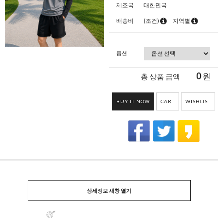
제조국
대한민국
배송비
(조건)
지역별
옵션
0
원
총 상품 금액
BUY IT NOW
CART
WISHLIST
상세정보 새창 열기