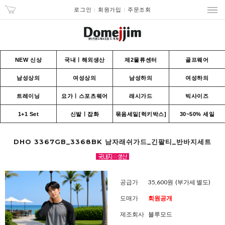
로그인
회원가입
주문조회
NEW 신상
국내ㅣ해외생산
제2물류센터
골프웨어
남성상의
여성상의
남성하의
여성하의
트레이닝
요가ㅣ스포츠웨어
래시가드
빅사이즈
1+1 Set
신발ㅣ잡화
묶음세일[럭키박스]
30~50% 세일
DHO 3367GB_3368BK 남자래쉬가드_긴팔티_반바지세트
공급가
35,600원
(부가세 별도)
도매가
회원공개
제조회사
블루모드