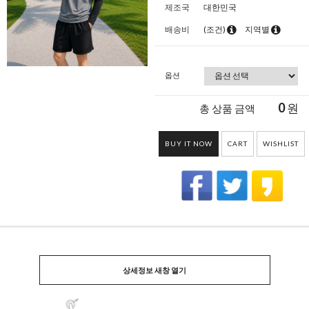
제조국
대한민국
배송비
(조건)
지역별
옵션
0
원
총 상품 금액
BUY IT NOW
CART
WISHLIST
상세정보 새창 열기