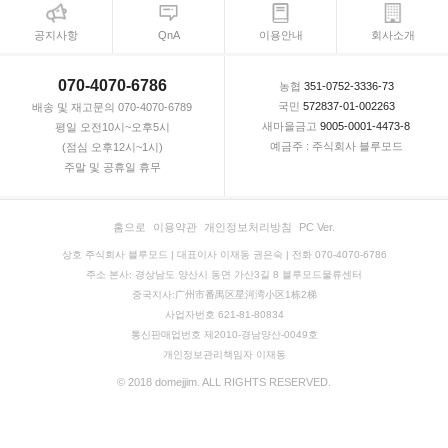
공지사항
QnA
이용안내
회사소개
070-4070-6786
농협
351-0752-3336-73
국민
572837-01-002263
배송 및 재고문의 070-4070-6789
새마을금고
9005-0001-4473-8
평일 오전10시~오후5시
예금주 : 주식회사 블루모드
(점심 오후12시~1시)
주말 및 공휴일 휴무
홈으로
이용약관
개인정보처리방침
PC Ver.
상호 주식회사 블루모드 | 대표이사 이재동 권은숙 | 전화 070-4070-6786
주소 본사: 경상남도 양산시 동면 가산3길 8 블루모드물류센터
중국지사:广州市番禺区星河湾小区1栋2梯
사업자번호 621-81-80834
통신판매업번호 제2010-경남양산-0049호
개인정보관리책임자 이재동
© 2018 domejjim. ALL RIGHTS RESERVED.