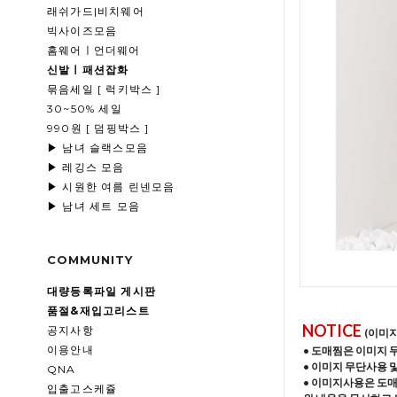
래쉬가드|비치웨어
빅사이즈모음
홈웨어ㅣ언더웨어
신발ㅣ패션잡화
묶음세일 [ 럭키박스 ]
30~50% 세일
990원 [ 덤핑박스 ]
▶ 남녀 슬랙스모음
▶ 레깅스 모음
▶ 시원한 여름 린넨모음
▶ 남녀 세트 모음
COMMUNITY
대량등록파일 게시판
품절&재입고리스트
NOTICE
공지사항
(이미
이용안내
• 도매찜은 이미지 
• 이미지 무단사용 
QNA
• 이미지사용은 도
입출고스케쥴