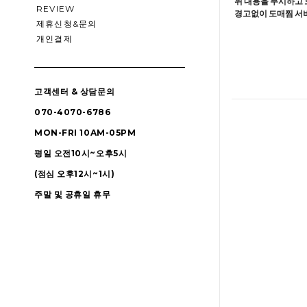
위 내용을 무시하고 
REVIEW
경고없이 도매찜 서비
제휴신청&문의
개인결제
고객센터 & 상담문의
070-4070-6786
MON-FRI 10AM-05PM
평일 오전10시~오후5시
(점심 오후12시~1시)
주말 및 공휴일 휴무