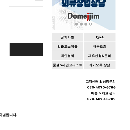
총 상품 
공지사항
QnA
입출고스케쥴
배송조회
SOLD OUT
개인결제
제휴신청&문의
Wishlist
품절&재입고리스트
카카오톡 상담
고객센터 & 상담문의
070-4070-6786
배송 & 재고 문의
070-4070-6789
처벌됩니다.