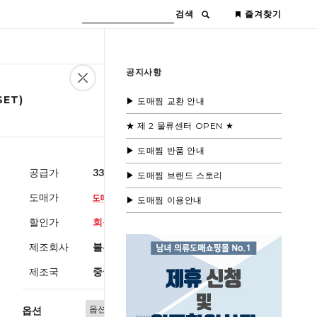
검색
즐겨찾기
공지사항
ET)
▶ 도매찜 교환 안내
★ 제 2 물류센터 OPEN ★
▶ 도매찜 반품 안내
공급가
33,000원
(부가세별도)
▶ 도매찜 브랜드 스토리
도매가
▶ 도매찜 이용안내
할인가
회원공개
제조회사
블루모드제휴사
제조국
중국
옵션