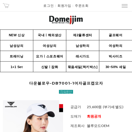
로그인
회원가입
주문조회
NEW 신상
국내ㅣ해외생산
제2물류센터
골프웨어
남성상의
여성상의
남성하의
여성하의
트레이닝
요가ㅣ스포츠웨어
래시가드
빅사이즈
1+1 Set
신발ㅣ잡화
묶음세일[럭키박스]
30~50% 세일
다운블로우-DB7001-1여자골프캡모자
공급가
25,600원
(부가세 별도)
도매가
회원공개
제조회사
블루모드OEM