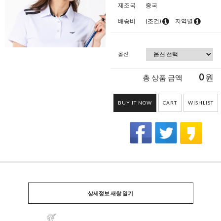
제조국
중국
배송비
(조건)
지역별
옵션
0
원
총 상품 금액
BUY IT NOW
CART
WISHLIST
상세정보 새창 열기