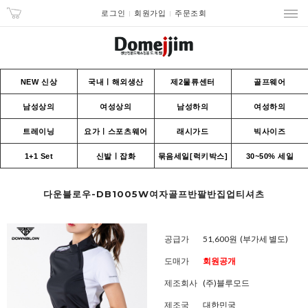
로그인
회원가입
주문조회
NEW 신상
국내ㅣ해외생산
제2물류센터
골프웨어
남성상의
여성상의
남성하의
여성하의
트레이닝
요가ㅣ스포츠웨어
래시가드
빅사이즈
1+1 Set
신발ㅣ잡화
묶음세일[럭키박스]
30~50% 세일
다운블로우-DB1005W여자골프반팔반집업티셔츠
공급가
51,600원
(부가세 별도)
도매가
회원공개
제조회사
(주)블루모드
제조국
대한민국