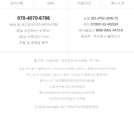
공지사항
QnA
이용안내
회사소개
070-4070-6786
농협
351-0752-3336-73
국민
572837-01-002263
배송 및 재고문의 070-4070-6789
새마을금고
9005-0001-4473-8
평일 오전10시~오후5시
예금주 : 주식회사 블루모드
(점심 오후12시~1시)
주말 및 공휴일 휴무
홈으로
이용약관
개인정보처리방침
PC Ver.
상호 주식회사 블루모드 | 대표이사 이재동 권은숙 | 전화 070-4070-6786
주소 본사: 경상남도 양산시 동면 가산3길 8 블루모드물류센터
중국지사:广州市番禺区星河湾小区1栋2梯
사업자번호 621-81-80834
통신판매업번호 제2010-경남양산-0049호
개인정보관리책임자 이재동
© 2018 domejjim. ALL RIGHTS RESERVED.