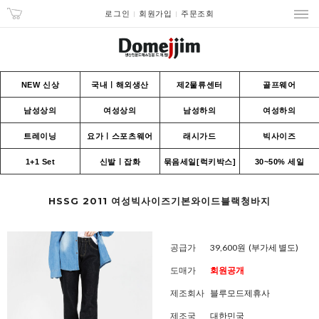
로그인
회원가입
주문조회
NEW 신상
국내ㅣ해외생산
제2물류센터
골프웨어
남성상의
여성상의
남성하의
여성하의
트레이닝
요가ㅣ스포츠웨어
래시가드
빅사이즈
1+1 Set
신발ㅣ잡화
묶음세일[럭키박스]
30~50% 세일
HSSG 2011 여성빅사이즈기본와이드블랙청바지
공급가
39,600원
(부가세 별도)
도매가
회원공개
제조회사
블루모드제휴사
제조국
대한민국