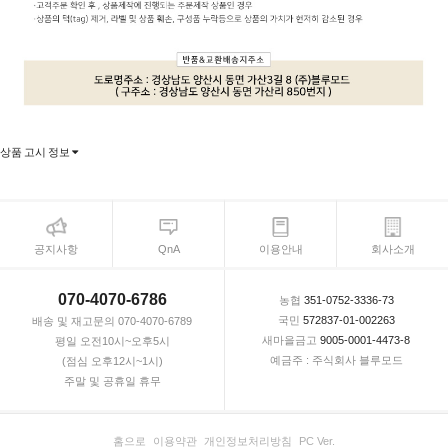
상품 고시 정보
공지사항
QnA
이용안내
회사소개
070-4070-6786
농협
351-0752-3336-73
국민
572837-01-002263
배송 및 재고문의 070-4070-6789
새마을금고
9005-0001-4473-8
평일 오전10시~오후5시
예금주 : 주식회사 블루모드
(점심 오후12시~1시)
주말 및 공휴일 휴무
홈으로
이용약관
개인정보처리방침
PC Ver.