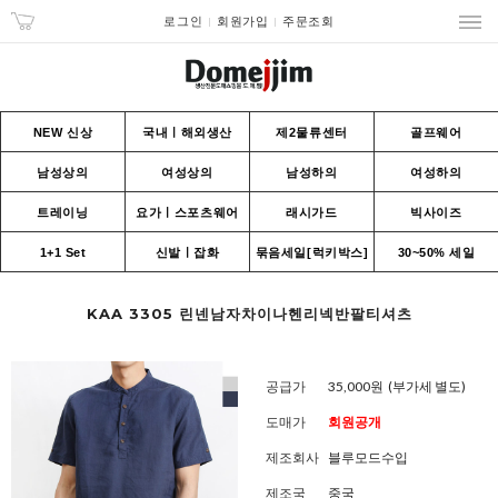
로그인
회원가입
주문조회
NEW 신상
국내ㅣ해외생산
제2물류센터
골프웨어
남성상의
여성상의
남성하의
여성하의
트레이닝
요가ㅣ스포츠웨어
래시가드
빅사이즈
1+1 Set
신발ㅣ잡화
묶음세일[럭키박스]
30~50% 세일
KAA 3305 린넨남자차이나헨리넥반팔티셔츠
공급가
35,000원
(부가세 별도)
도매가
회원공개
제조회사
블루모드수입
제조국
중국