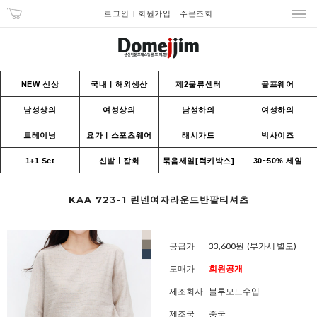
로그인
회원가입
주문조회
NEW 신상
국내ㅣ해외생산
제2물류센터
골프웨어
남성상의
여성상의
남성하의
여성하의
트레이닝
요가ㅣ스포츠웨어
래시가드
빅사이즈
1+1 Set
신발ㅣ잡화
묶음세일[럭키박스]
30~50% 세일
KAA 723-1 린넨여자라운드반팔티셔츠
공급가
33,600원
(부가세 별도)
도매가
회원공개
제조회사
블루모드수입
제조국
중국