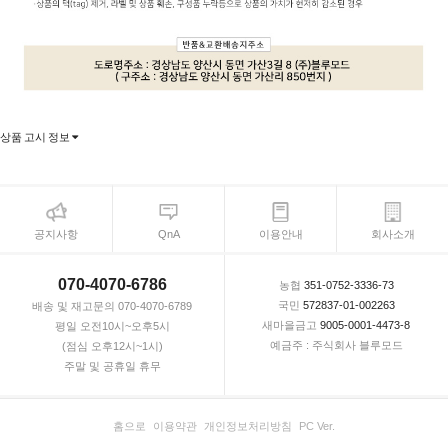
상품 고시 정보
공지사항
QnA
이용안내
회사소개
070-4070-6786
농협
351-0752-3336-73
국민
572837-01-002263
배송 및 재고문의 070-4070-6789
새마을금고
9005-0001-4473-8
평일 오전10시~오후5시
예금주 : 주식회사 블루모드
(점심 오후12시~1시)
주말 및 공휴일 휴무
홈으로
이용약관
개인정보처리방침
PC Ver.