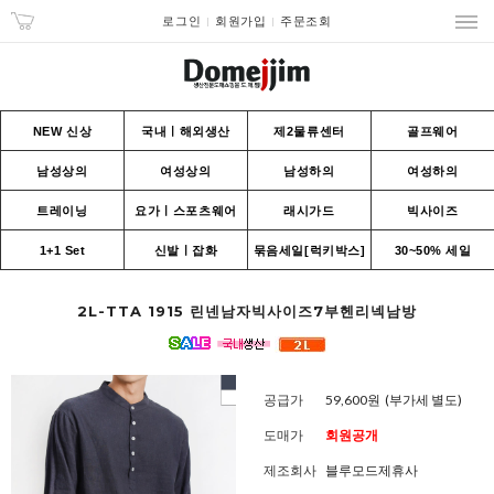
로그인
회원가입
주문조회
NEW 신상
국내ㅣ해외생산
제2물류센터
골프웨어
남성상의
여성상의
남성하의
여성하의
트레이닝
요가ㅣ스포츠웨어
래시가드
빅사이즈
1+1 Set
신발ㅣ잡화
묶음세일[럭키박스]
30~50% 세일
2L-TTA 1915 린넨남자빅사이즈7부헨리넥남방
공급가
59,600원
(부가세 별도)
도매가
회원공개
제조회사
블루모드제휴사